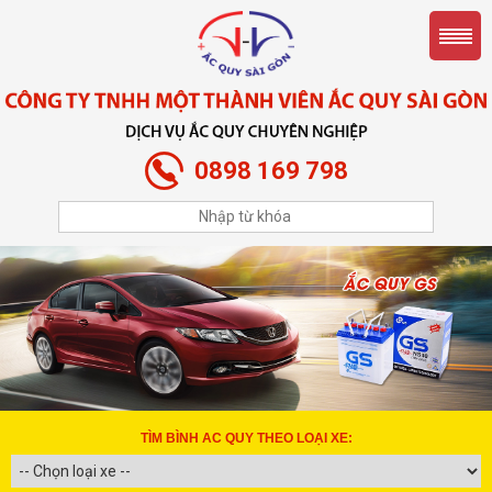
0898 169 798
TÌM BÌNH AC QUY THEO LOẠI XE: