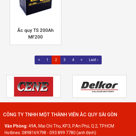
Ắc quy TS 200Ah
MF200
<
1
2
3
4
>
Last ›
CÔNG TY TNHH MỘT THÀNH VIÊN ẮC QUY SÀI GÒN
Văn Phòng:
49A, Mai Chí Thọ, KP.3, P.An Phú, Q.2, TP.HCM
Hotlines: 0898169798 - 093 899 7780 (anh Định)