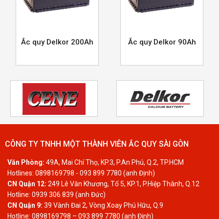
Ắc quy Delkor 200Ah
Ắc quy Delkor 90Ah
CÔNG TY TNHH MỘT THÀNH VIÊN ẮC QUY SÀI GÒN
Văn Phòng:
49A, Mai Chí Thọ, KP.3, P.An Phú, Q.2, TP.HCM
Hotlines: 0898169798 - 093 899 7780 (anh Định)
CN Quận 12:
249 Lê Văn Khương, Tổ 5, KP.1, P.Hiệp Thành, Q.12
Hotline: 0939 306 839 (anh Đức)
CN Quận 9:
39 Vành Đai 2, Vòng Xoay Phú Hữu, Q.9
Hotline: 0898169798 – 093 899 7780 (anh Định)