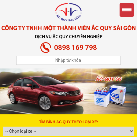
0898 169 798
TÌM BÌNH AC QUY THEO LOẠI XE: