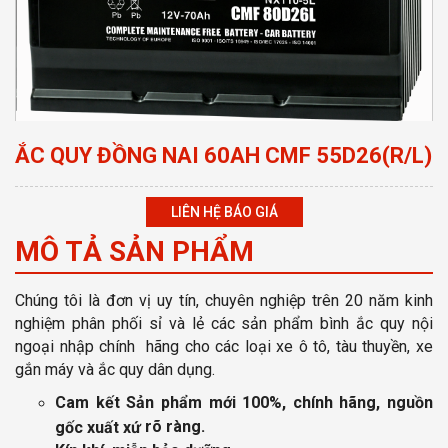
ẮC QUY ĐỒNG NAI 60AH CMF 55D26(R/L)
LIÊN HỆ BÁO GIÁ
MÔ TẢ SẢN PHẨM
Chúng tôi là đơn vị uy tín, chuyên nghiệp
trên 20 năm kinh
nghiệm phân phối sỉ và lẻ các sản phẩm bình ắc quy nội
ngoại nhập chính hãng cho các loại xe ô tô, tàu thuyền, xe
gắn máy và ắc quy dân dụng.
Cam kết Sản phẩm mới 100%, chính hãng, nguồn
rõ ràng
.
gốc xuất xứ