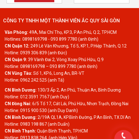
CÔNG TY TNHH MỘT THÀNH VIÊN ẮC QUY SÀI GÒN
Văn Phòng:
49A, Mai Chí Thọ, KP.3, P.An Phú, Q.2, TP.HCM
Hotlines: 0898169798 - 093 899 7780 (anh Định)
CN Quận 12:
249 Lê Văn Khương, Tổ 5, KP.1, P.Hiệp Thành, Q.12
Hotline: 0939 306 839 (anh Đức)
CN Quận 9:
39 Vành Đai 2, Vòng Xoay Phú Hữu, Q.9
Hotline: 0898169798 – 093 899 7780 (anh Định)
CN Vũng Tàu:
Số 1, KP.6, Long An, BR-VT
Hotline: 0962 242 525 (anh Tá)
CN Bình Dương:
130/3 Ấp 2, An Phú, Thuận An, Bình Dương
Hotline: 012 3591 7167 (anh Duy)
CN Đồng Nai:
6/5 Tổ 17, Cát Lái, Phú Hữu, Nhơn Trạch, Đồng Nai
Hotline: 0915 900 530 (anh Duy Danh)
CN Bình Dương:
2/19A QL1A, KP.Bình Đường, P.An Bình, TX.Dĩ An
Hotline: 0983 198 867 (anh Duẩn)
CN Bình Thạnh:
Quận Bình Thạnh, TP.HCM
Hotline: 0913 838 264 (anh Hiệp Vân)