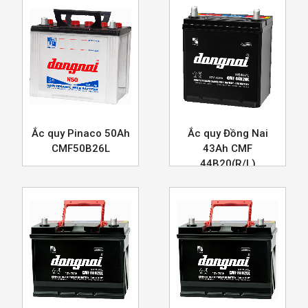
Ắc quy Pinaco 50Ah
Ắc quy Đồng Nai
CMF50B26L
43Ah CMF
44B20(R/L)