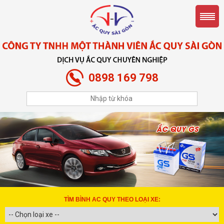
0898 169 798
TÌM BÌNH AC QUY THEO LOẠI XE: