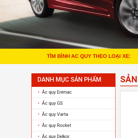
TÌM BÌNH AC QUY THEO LOẠI XE:
SẢN
DANH MỤC SẢN PHẨM
•
Ắc quy Enimac
•
Ắc quy GS
•
Ắc quy Varta
•
Ắc quy Rocket
•
Ắc quy Delkor