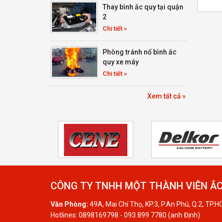
Thay bình ắc quy tại quận
2
Chi tiết »
Phòng tránh nổ bình ắc
quy xe máy
Chi tiết »
Xem tất cả »
CÔNG TY TNHH MỘT THÀNH VIÊN ẮC
Văn Phòng:
49A, Mai Chí Thọ, KP.3, P.An Phú, Q.2, TP.
Hotlines: 0898169798 - 093 899 7780 (anh Định)