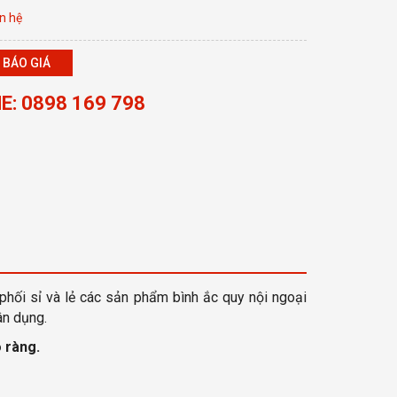
n hệ
 BÁO GIÁ
E: 0898 169 798
phối sỉ và lẻ các sản phẩm bình ắc quy nội ngoại
ân dụng.
 ràng
.