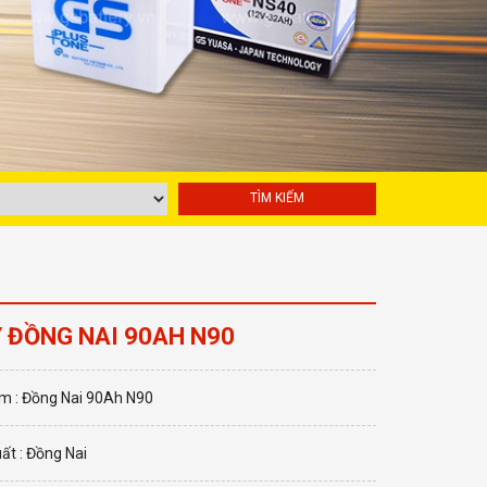
 ĐỒNG NAI 90AH N90
m : Đồng Nai 90Ah N90
ất : Đồng Nai