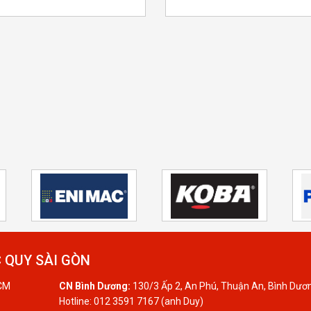
 QUY SÀI GÒN
HCM
CN Bình Dương:
130/3 Ấp 2, An Phú, Thuận An, Bình Dươ
Hotline: 012 3591 7167 (anh Duy)