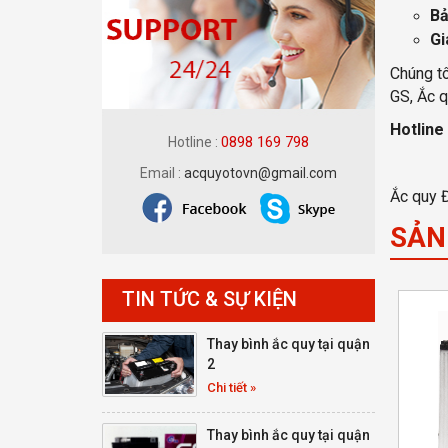
Bả
Gi
Chúng tô
GS, Ắc q
Hotline
0898 169 798
Hotline :
Email :
acquyotovn@gmail.com
Ắc quy Đ
SẢN
TIN TỨC & SỰ KIỆN
Thay bình ắc quy tại quận
2
Chi tiết »
Thay bình ắc quy tại quận