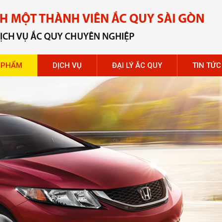
 PHẨM
DỊCH VỤ
ĐẠI LÝ ẮC QUY
TIN TỨC