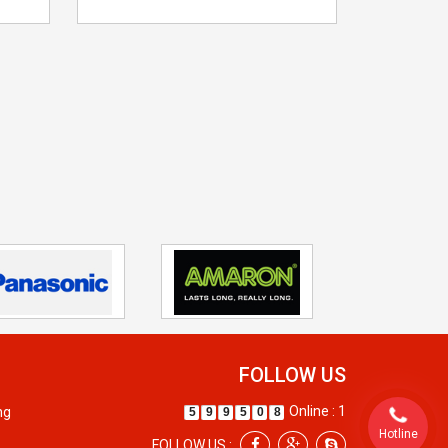
FOLLOW US
Online : 1
ng
5
9
9
5
0
8
Hotline
FOLLOW US :