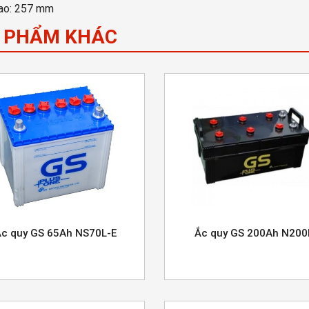
ao: 257 mm
 PHẨM KHÁC
c quy GS 65Ah NS70L-E
Ắc quy GS 200Ah N200