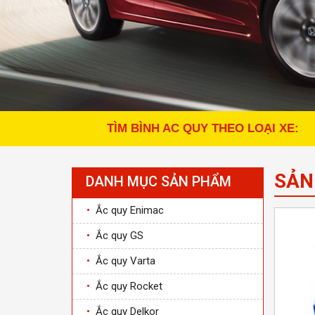
TÌM BÌNH AC QUY THEO LOẠI XE:
SẢN
DANH MỤC SẢN PHẨM
•
Ắc quy Enimac
•
Ắc quy GS
•
Ắc quy Varta
•
Ắc quy Rocket
•
Ắc quy Delkor