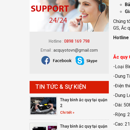
Bả
Gi
Chúng tô
GS, Ắc q
Hotline
0898 169 798
Hotline :
Email :
acquyotovn@gmail.com
Ắc quy
-Loại Bì
-Dung Tí
-Điện th
TIN TỨC & SỰ KIỆN
-Dung L
Thay bình ắc quy tại quận
-Dài: 5
2
Chi tiết »
-Rộng: 
-Cao: 2
Thay bình ắc quy tại quận