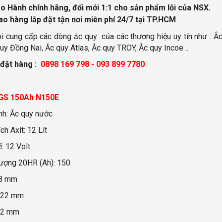
o Hành chính hãng, đổi mới 1:1 cho sản phẩm lỗi của NSX.
ao hàng lắp đặt tận nơi miễn phí
24/7 tại TP.HCM
i cung cấp các dòng ắc quy của các thương hiệu uy tín như : Ắc
uy Đồng Nai, Ắc quy Atlas, Ắc quy TROY, Ắc quy Incoe…
 đặt hàng :
0898 169 798 - 093 899 7780
 GS 150Ah N150E
nh: Ắc quy nước
ch Axít: 12 Lít
ế: 12 Volt
ượng 20HR (Ah): 150
08 mm
222 mm
12 mm