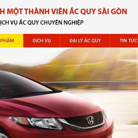
 PHẨM
DỊCH VỤ
ĐẠI LÝ ẮC QUY
TIN TỨC