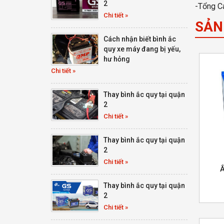
2
-Tổng C
Chi tiết »
SẢN
Cách nhận biết bình ắc
quy xe máy đang bị yếu,
hư hỏng
Chi tiết »
Thay bình ắc quy tại quận
2
Chi tiết »
Thay bình ắc quy tại quận
2
Chi tiết »
Ắ
Thay bình ắc quy tại quận
2
Chi tiết »