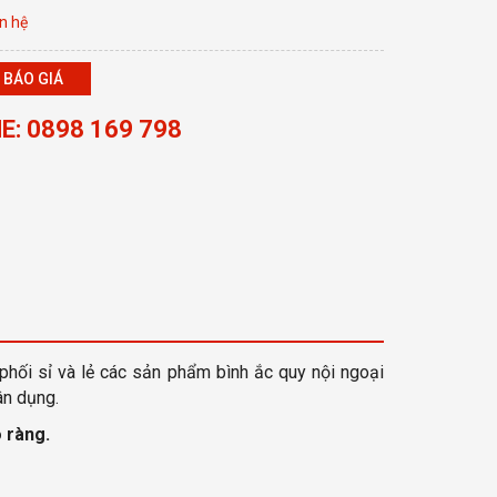
n hệ
 BÁO GIÁ
E: 0898 169 798
phối sỉ và lẻ các sản phẩm bình ắc quy nội ngoại
ân dụng.
 ràng
.