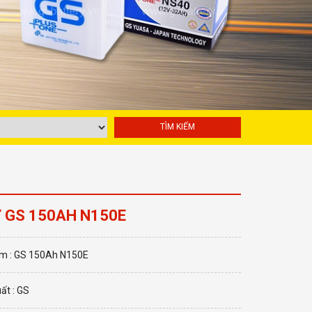
 GS 150AH N150E
m : GS 150Ah N150E
ất : GS