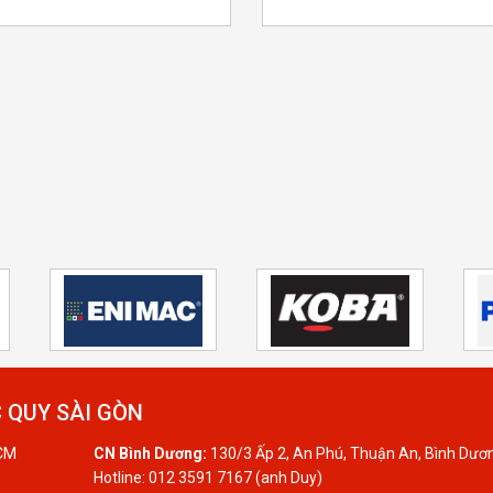
 QUY SÀI GÒN
HCM
CN Bình Dương:
130/3 Ấp 2, An Phú, Thuận An, Bình Dươ
Hotline: 012 3591 7167 (anh Duy)