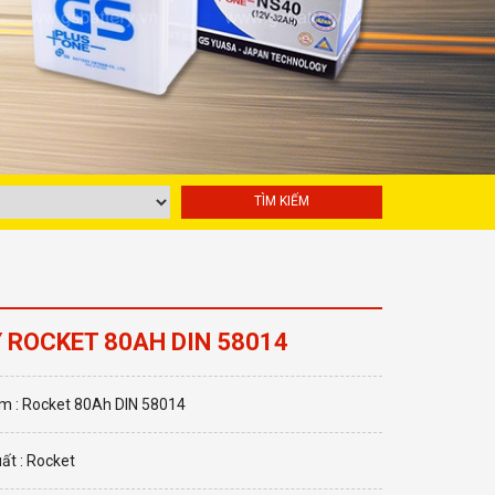
 ROCKET 80AH DIN 58014
m : Rocket 80Ah DIN 58014
ất : Rocket