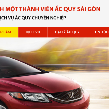
 PHẨM
DỊCH VỤ
ĐẠI LÝ ẮC QUY
TIN TỨC