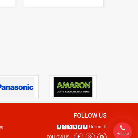
FOLLOW US
Online : 5
ng
5
9
9
9
8
5
Hotline
FOLLOW US :