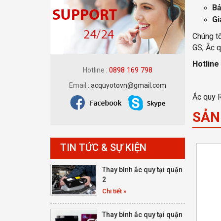
Bả
Gi
Chúng tô
GS, Ắc q
Hotline
0898 169 798
Hotline :
Email :
acquyotovn@gmail.com
Ắc quy 
SẢN
TIN TỨC & SỰ KIỆN
Thay bình ắc quy tại quận
2
Chi tiết »
Thay bình ắc quy tại quận