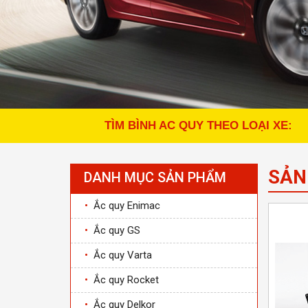
TÌM BÌNH AC QUY THEO LOẠI XE:
SẢN
DANH MỤC SẢN PHẨM
•
Ắc quy Enimac
•
Ắc quy GS
•
Ắc quy Varta
•
Ắc quy Rocket
•
Ắc quy Delkor