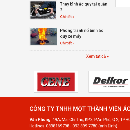
Thay bình ắc quy tại quận
2
Chi tiết »
Phòng tránh nổ bình ắc
quy xe máy
Chi tiết »
Xem tất cả »
CÔNG TY TNHH MỘT THÀNH VIÊN ẮC
Văn Phòng:
49A, Mai Chí Thọ, KP.3, P.An Phú, Q.2, TP.
Hotlines: 0898169798 - 093 899 7780 (anh Định)