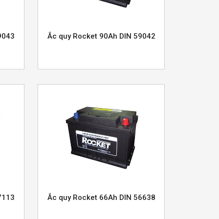
9043
Ắc quy Rocket 90Ah DIN 59042
7113
Ắc quy Rocket 66Ah DIN 56638