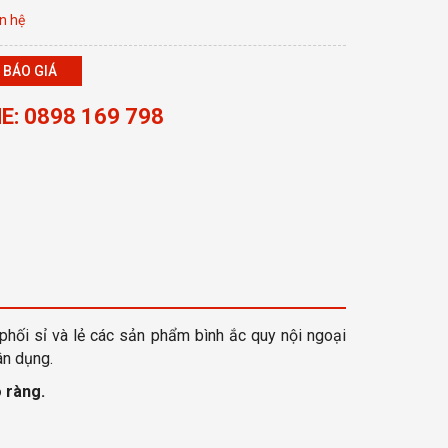
n hệ
 BÁO GIÁ
E: 0898 169 798
phối sỉ và lẻ các sản phẩm bình ắc quy nội ngoại
ân dụng.
 ràng
.