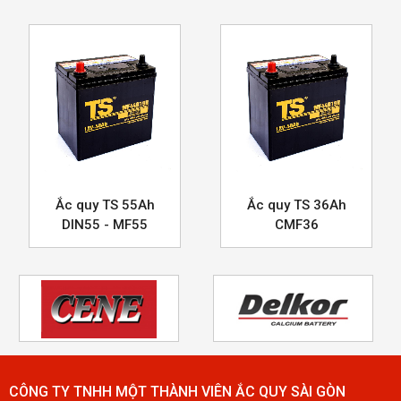
Ắc quy TS 55Ah
Ắc quy TS 36Ah
DIN55 - MF55
CMF36
CÔNG TY TNHH MỘT THÀNH VIÊN ẮC QUY SÀI GÒN