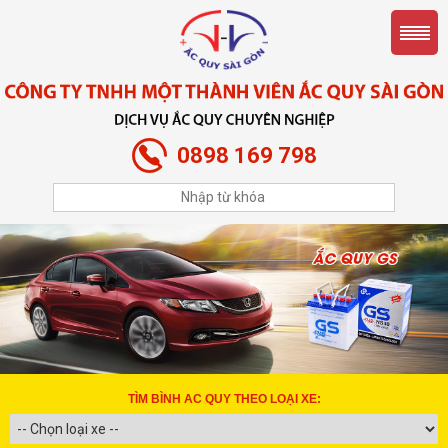
0898 169 798
TÌM BÌNH AC QUY THEO LOẠI XE: