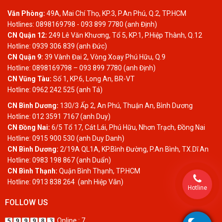
Văn Phòng:
49A, Mai Chí Thọ, KP.3, P.An Phú, Q.2, TP.HCM
Hotlines: 0898169798 - 093 899 7780 (anh Định)
CN Quận 12:
249 Lê Văn Khương, Tổ 5, KP.1, P.Hiệp Thành, Q.12
Hotline: 0939 306 839 (anh Đức)
CN Quận 9:
39 Vành Đai 2, Vòng Xoay Phú Hữu, Q.9
Hotline: 0898169798 – 093 899 7780 (anh Định)
CN Vũng Tàu:
Số 1, KP.6, Long An, BR-VT
Hotline: 0962 242 525 (anh Tá)
CN Bình Dương:
130/3 Ấp 2, An Phú, Thuận An, Bình Dương
Hotline: 012 3591 7167 (anh Duy)
CN Đồng Nai:
6/5 Tổ 17, Cát Lái, Phú Hữu, Nhơn Trạch, Đồng Nai
Hotline: 0915 900 530 (anh Duy Danh)
CN Bình Dương:
2/19A QL1A, KP.Bình Đường, P.An Bình, TX.Dĩ An
Hotline: 0983 198 867 (anh Duẩn)
CN Bình Thạnh:
Quận Bình Thạnh, TP.HCM
Hotline: 0913 838 264 (anh Hiệp Vân)
Hotline
FOLLOW US
Online : 7
5
9
9
9
8
3