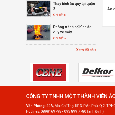
Thay bình ắc quy tại quận
2
Ắc 
Chi tiết »
Phòng tránh nổ bình ắc
quy xe máy
Chi tiết »
Xem tất cả »
CÔNG TY TNHH MỘT THÀNH VIÊN ẮC
Văn Phòng:
49A, Mai Chí Thọ, KP.3, P.An Phú, Q.2, TP.
Hotlines: 0898169798 - 093 899 7780 (anh Định)