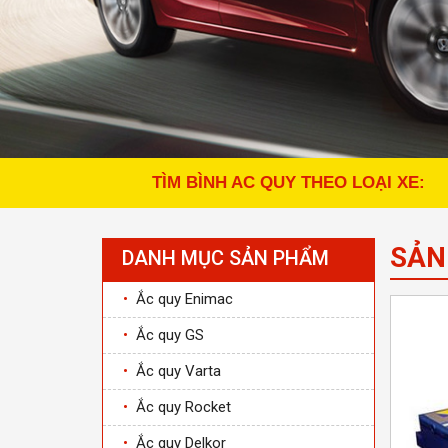
TÌM BÌNH AC QUY THEO LOẠI XE:
SẢN
DANH MỤC SẢN PHẨM
•
Ắc quy Enimac
•
Ắc quy GS
•
Ắc quy Varta
•
Ắc quy Rocket
•
Ắc quy Delkor