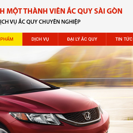
 PHẨM
DỊCH VỤ
ĐẠI LÝ ẮC QUY
TIN TỨC