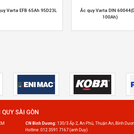
quy Varta EFB 65Ah 95D23L
Ắc quy Varta DIN 60044(
100Ah)
 QUY SÀI GÒN
HCM
CN Bình Dương:
130/3 Ấp 2, An Phú, Thuận An, Bình Dươ
Hotline: 012 3591 7167 (anh Duy)