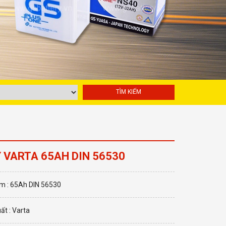
 VARTA 65AH DIN 56530
m : 65Ah DIN 56530
ất : Varta