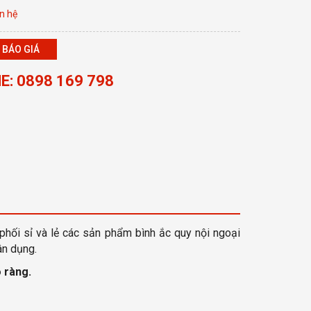
n hệ
 BÁO GIÁ
E: 0898 169 798
phối sỉ và lẻ các sản phẩm bình ắc quy nội ngoại
ân dụng.
 ràng
.