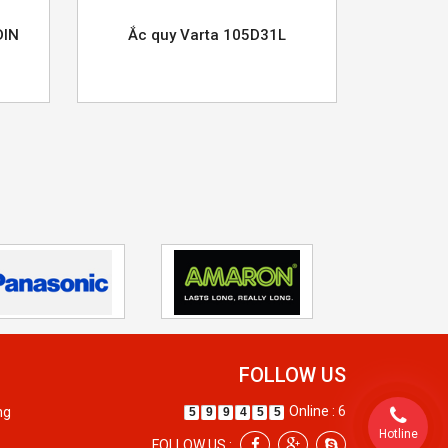
DIN
Ắc quy Varta 105D31L
FOLLOW US
Online : 6
ng
5
9
9
4
5
5
Hotline
FOLLOW US :