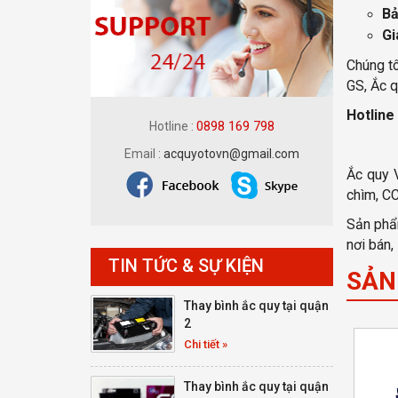
Bả
Gi
Chúng tô
GS, Ắc q
Hotline
0898 169 798
Hotline :
Email :
acquyotovn@gmail.com
Ắc quy 
chìm, C
Sản phẩm
nơi bán,
TIN TỨC & SỰ KIỆN
SẢN
Thay bình ắc quy tại quận
2
Chi tiết »
Thay bình ắc quy tại quận