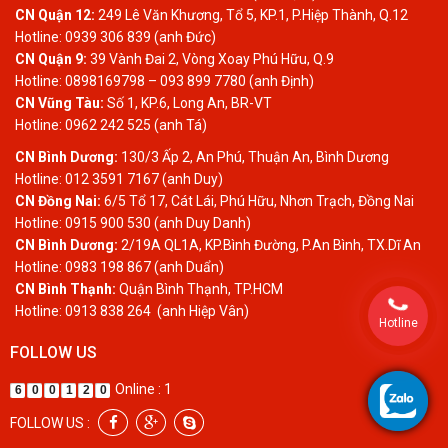
CN Quận 12:
249 Lê Văn Khương, Tổ 5, KP.1, P.Hiệp Thành, Q.12
Hotline: 0939 306 839 (anh Đức)
CN Quận 9:
39 Vành Đai 2, Vòng Xoay Phú Hữu, Q.9
Hotline: 0898169798 – 093 899 7780 (anh Định)
CN Vũng Tàu:
Số 1, KP.6, Long An, BR-VT
Hotline: 0962 242 525 (anh Tá)
CN Bình Dương:
130/3 Ấp 2, An Phú, Thuận An, Bình Dương
Hotline: 012 3591 7167 (anh Duy)
CN Đồng Nai:
6/5 Tổ 17, Cát Lái, Phú Hữu, Nhơn Trạch, Đồng Nai
Hotline: 0915 900 530 (anh Duy Danh)
CN Bình Dương:
2/19A QL1A, KP.Bình Đường, P.An Bình, TX.Dĩ An
Hotline: 0983 198 867 (anh Duẩn)
CN Bình Thạnh:
Quận Bình Thạnh, TP.HCM
Hotline: 0913 838 264 (anh Hiệp Vân)
Hotline
FOLLOW US
Online : 1
6
0
0
1
2
0
FOLLOW US :