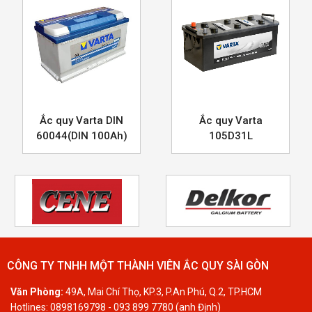
Ắc quy Varta DIN
Ắc quy Varta
60044(DIN 100Ah)
105D31L
CÔNG TY TNHH MỘT THÀNH VIÊN ẮC QUY SÀI GÒN
Văn Phòng:
49A, Mai Chí Thọ, KP.3, P.An Phú, Q.2, TP.HCM
Hotlines: 0898169798 - 093 899 7780 (anh Định)