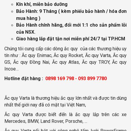
Kín khí, miễn bảo dưỡng
Bảo Hành: 9 Tháng
( kèm phiếu bảo hành / hóa đơn
mua hàng )
Bảo Hành chính hãng, đổi mới 1:1 cho sản phẩm lỗi
của NSX.
Giao hàng lắp đặt tận nơi miễn phí
24/7 tại TP.HCM
Chúng tôi cung cấp các dòng ắc quy của các thương hiệu uy
tín như : Ắc quy Enimac, Ắc quy Rocket, Ắc quy Varta, Ắc quy
GS, Ắc quy Đồng Nai, Ắc quy Atlas, Ắc quy TROY, Ắc quy
Incoe…
Hotline đặt hàng :
0898 169 798 - 093 899 7780
Ắc quy Varta là thương hiệu ắc quy lớn nhất và được tin dùng
nhất thế giới nay đã có mặt tại Việt Nam,
Ắc quy Varta được biết đến là ắc quy lắp trên các xe
Mercedes, BMW, Land Rover, Porsche, ...
Ắc quy Varta nổi bật với công nghệ tấm lưới PowerFrame