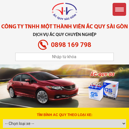
0898 169 798
TÌM BÌNH AC QUY THEO LOẠI XE: