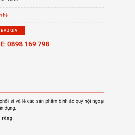
n hệ
 BÁO GIÁ
E: 0898 169 798
phối sỉ và lẻ các sản phẩm bình ắc quy nội ngoại
ân dụng.
 ràng
.