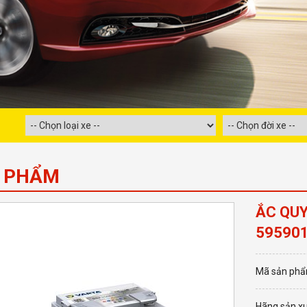
 PHẨM
ẮC QUY
59590
Mã sản phẩ
Hãng sản xu