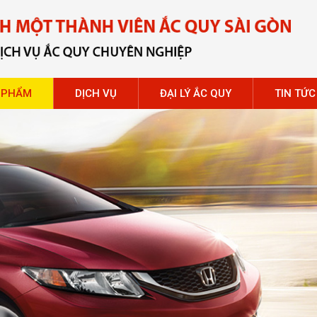
 PHẨM
DỊCH VỤ
ĐẠI LÝ ẮC QUY
TIN TỨC