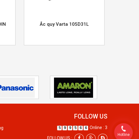
DIN
Ắc quy Varta 105D31L
FOLLOW US
Online : 3
ng
5
9
9
5
6
6
Hotline
FOLLOW US :