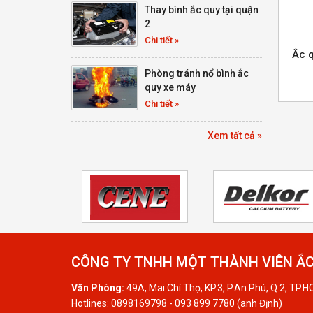
Thay bình ắc quy tại quận
2
Chi tiết »
Ắc 
Phòng tránh nổ bình ắc
quy xe máy
Chi tiết »
Xem tất cả »
CÔNG TY TNHH MỘT THÀNH VIÊN ẮC
Văn Phòng:
49A, Mai Chí Thọ, KP.3, P.An Phú, Q.2, TP.
Hotlines: 0898169798 - 093 899 7780 (anh Định)