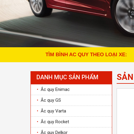
TÌM BÌNH AC QUY THEO LOẠI XE:
SẢN
DANH MỤC SẢN PHẨM
•
Ắc quy Enimac
•
Ắc quy GS
•
Ắc quy Varta
•
Ắc quy Rocket
•
Ắc quy Delkor