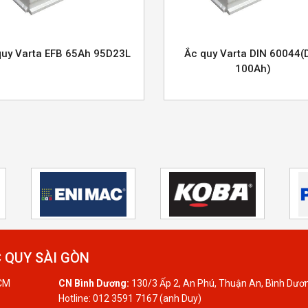
quy Varta EFB 65Ah 95D23L
Ắc quy Varta DIN 60044(
100Ah)
 QUY SÀI GÒN
HCM
CN Bình Dương:
130/3 Ấp 2, An Phú, Thuận An, Bình Dươ
Hotline: 012 3591 7167 (anh Duy)