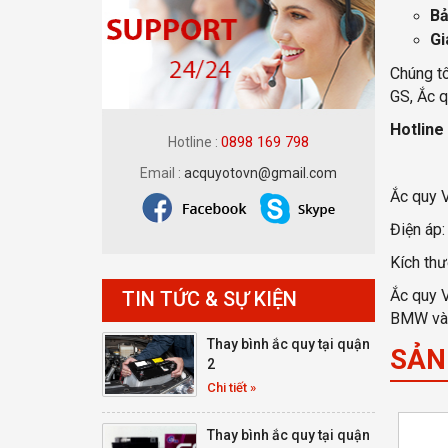
Bả
Gi
Chúng tô
GS, Ắc q
Hotline
0898 169 798
Hotline :
Email :
acquyotovn@gmail.com
Ắc quy 
Điện áp:
Kích th
Ắc quy V
TIN TỨC & SỰ KIỆN
BMW và 
Thay bình ắc quy tại quận
SẢN
2
Chi tiết »
Thay bình ắc quy tại quận