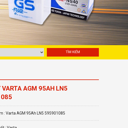
 VARTA AGM 95AH LN5
1085
m : Varta AGM 95Ah LN5 595901085
ất : Varta