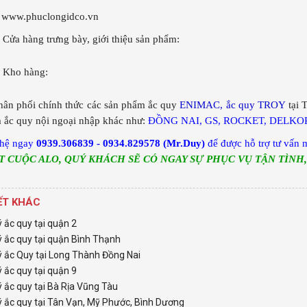
www.phuclongidco.vn
 Cửa hàng trưng bày, giới thiệu sản phẩm:
 Kho hàng:
hân phối chính thức các sản phẩm ắc quy
ENIMAC, ắc quy TROY
tại 
 ắc quy nội ngoại nhập khác như:
ĐỒNG NAI, GS, ROCKET, DELKOR,
 hệ ngay
0939.306839 - 0934.829578 (Mr.Duy)
để được hỗ trợ tư vấn 
T CUỘC ALO, QUÝ KHÁCH SẼ CÓ NGAY SỰ PHỤC VỤ TẬN TÌNH
IẾT KHÁC
ý ắc quy tại quận 2
ý ắc quy tại quận Bình Thạnh
ý ắc Quy tại Long Thành Đồng Nai
ý ắc quy tại quận 9
ý ắc quy tại Bà Rịa Vũng Tàu
ý ắc quy tại Tân Vạn, Mỹ Phước, Bình Dương