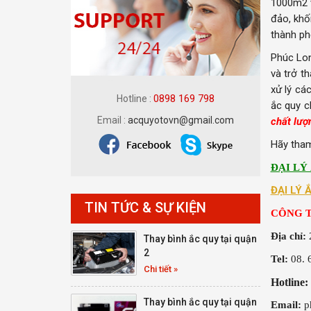
1000m2 v
đảo, khố
thành ph
Phúc Lon
và trở t
xử lý cá
0898 169 798
Hotline :
ắc quy c
Email :
acquyotovn@gmail.com
chất lượn
Hãy tham
ĐẠI LÝ
ĐẠI LÝ 
TIN TỨC & SỰ KIỆN
CÔNG T
Địa chỉ:
2
Thay bình ắc quy tại quận
2
Tel:
08. 
Chi tiết »
Hotline:
Thay bình ắc quy tại quận
Email:
p