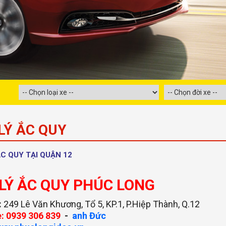
LÝ ẮC QUY
ẮC QUY TẠI QUẬN 12
 LÝ ẮC QUY PHÚC LONG
:
249 Lê Văn Khương, Tổ 5, KP.1, P.Hiệp Thành, Q.12
e: 0939 306 839
-
anh Đức