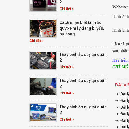
2
Website:
Chi tiết »
Hình ảnh
Cách nhận biết bình ắc
quy xe máy đang bị yếu,
Hình ảnh
hư hỏng
Chi tiết »
Là nhà p
sản phẩm
Thay bình ắc quy tại quận
2
Hãy liên
CHỈ MỘ
Chi tiết »
Thay bình ắc quy tại quận
BÀI V
2
Chi tiết »
➝ Đại l
➝ Đại l
Thay bình ắc quy tại quận
➝ Đại l
2
➝ Đại l
Chi tiết »
➝ Đại l
➝ Đại l