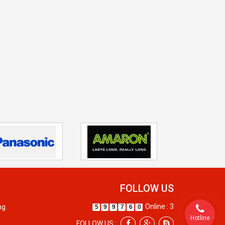
FOLLOW US
Online : 3
ng
5
9
9
7
6
0
Hotline
FOLLOW US :