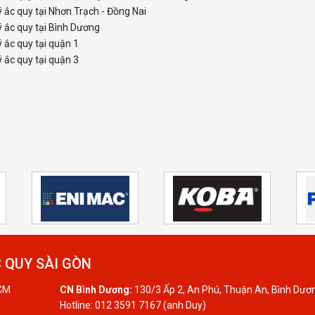
ý ắc quy tại Nhơn Trạch - Đồng Nai
ý ắc quy tại Bình Dương
ý ắc quy tại quận 1
ý ắc quy tại quận 3
 QUY SÀI GÒN
HCM
CN Bình Dương:
130/3 Ấp 2, An Phú, Thuận An, Bình Dươ
Hotline: 012 3591 7167 (anh Duy)