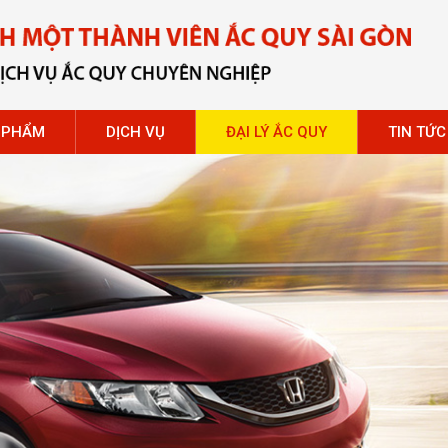
 PHẨM
DỊCH VỤ
ĐẠI LÝ ẮC QUY
TIN TỨC