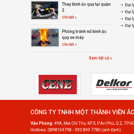
Thay bình ắc quy tại quận
➝ Đại l
2
➝ Đại l
Chi tiết »
➝ Đại l
➝ Đại l
Phòng tránh nổ bình ắc
quy xe máy
Chi tiết »
Xem tất cả »
CÔNG TY TNHH MỘT THÀNH VIÊN ẮC
Văn Phòng:
49A, Mai Chí Thọ, KP.3, P.An Phú, Q.2, TP.
Hotlines: 0898169798 - 093 899 7780 (anh Định)