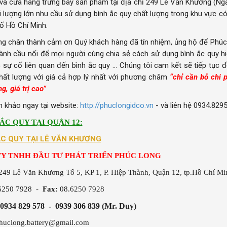
à cửa hàng trưng bày sản phẩm tại địa chỉ 249 Lê Văn Khương (Ng
i lượng lớn nhu cầu sử dụng bình ắc quy chất lượng trong khu vực c
ố Hồ Chí Minh.
g chân thành cảm ơn Quý khách hàng đã tín nhiệm, ủng hộ để Phúc L
hành cầu nối để mọi người cùng chia sẻ cách sử dụng bình ắc quy hi
c sự cố liên quan đến bình ắc quy ... Chúng tôi cam kết sẽ tiếp t
hất lượng với giá cả hợp lý nhất với phương châm
“chỉ cần bỏ chi 
g, giá trị cao”
 khảo ngay tại website:
http://phuclongidco.vn
- và liên hệ 0934.829
 ẮC QUY TẠI QUẬN 12:
ẮC QUY TẠI LÊ VĂN KHƯƠNG
Y TNHH ĐẦU TƯ PHÁT TRIỂN PHÚC LONG
49 Lê Văn Khương Tổ 5, KP 1, P. Hiệp Thành, Quận 12, tp.Hồ Chí Mi
6250 7928 -
Fax:
08.6250 7928
 0934 829 578 - 0939 306 839 (Mr. Duy)
huclong.battery@gmail.com