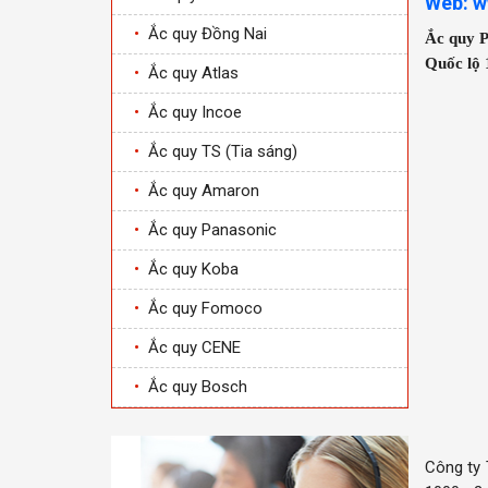
Web: w
•
Ắc quy Đồng Nai
Ắc quy P
Quốc lộ 
•
Ắc quy Atlas
•
Ắc quy Incoe
•
Ắc quy TS (Tia sáng)
•
Ắc quy Amaron
•
Ắc quy Panasonic
•
Ắc quy Koba
•
Ắc quy Fomoco
•
Ắc quy CENE
•
Ắc quy Bosch
Công ty 