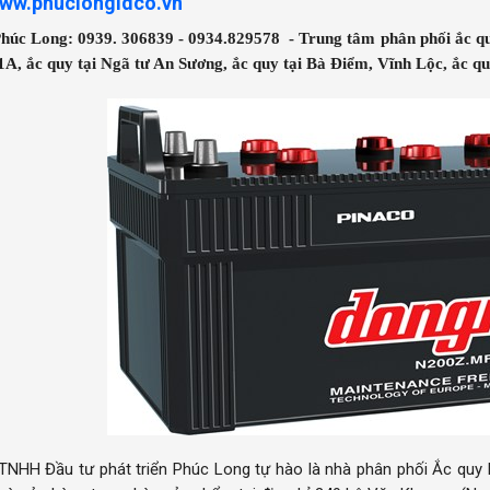
ww.phuclongidco.vn
húc Long: 0939. 306839 - 0934.829578 - Trung tâm phân phối ắc quy
1A, ắc quy tại Ngã tư An Sương, ắc quy tại Bà Điểm, Vĩnh Lộc, ắc qu
TNHH Đầu tư phát triển Phúc Long tự hào là nhà phân phối Ắc quy l