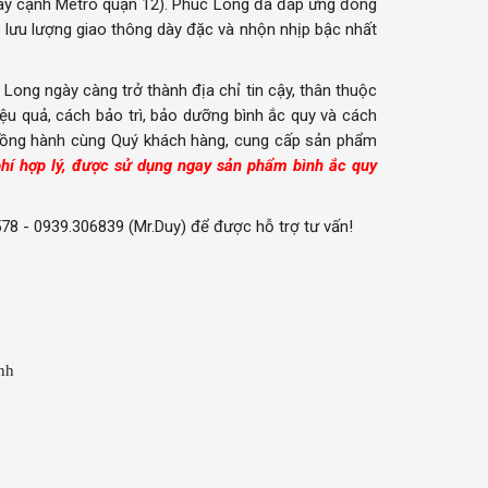
ay cạnh Metro quận 12). Phúc Long đã đáp ứng đông
ó lưu lượng giao thông dày đặc và nhộn nhịp bậc nhất
ong ngày càng trở thành địa chỉ tin cậy, thân thuộc
ệu quả, cách bảo trì, bảo dưỡng bình ắc quy và cách
ục đồng hành cùng Quý khách hàng, cung cấp sản phẩm
phí hợp lý, được sử dụng ngay sản phẩm bình ắc quy
578 - 0939.306839 (Mr.Duy) để được hỗ trợ tư vấn!
nh