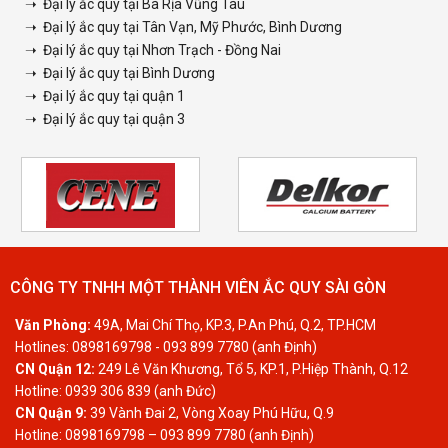
➝ Đại lý ắc quy tại Bà Rịa Vũng Tàu
➝ Đại lý ắc quy tại Tân Vạn, Mỹ Phước, Bình Dương
➝ Đại lý ắc quy tại Nhơn Trạch - Đồng Nai
➝ Đại lý ắc quy tại Bình Dương
➝ Đại lý ắc quy tại quận 1
➝ Đại lý ắc quy tại quận 3
CÔNG TY TNHH MỘT THÀNH VIÊN ẮC QUY SÀI GÒN
Văn Phòng:
49A, Mai Chí Thọ, KP.3, P.An Phú, Q.2, TP.HCM
Hotlines: 0898169798 - 093 899 7780 (anh Định)
CN Quận 12:
249 Lê Văn Khương, Tổ 5, KP.1, P.Hiệp Thành, Q.12
Hotline: 0939 306 839 (anh Đức)
CN Quận 9:
39 Vành Đai 2, Vòng Xoay Phú Hữu, Q.9
Hotline: 0898169798 – 093 899 7780 (anh Định)