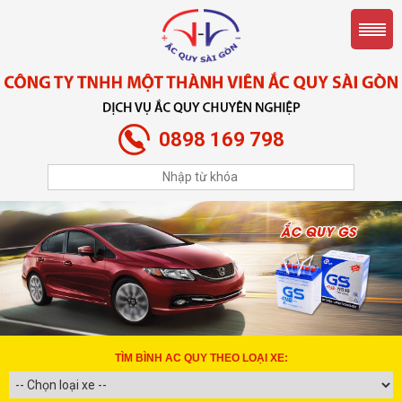
0898 169 798
TÌM BÌNH AC QUY THEO LOẠI XE: